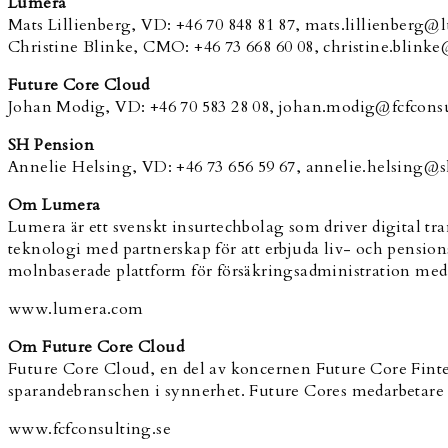
Lumera
Mats Lillienberg, VD: +46 70 848 81 87, mats.lillienberg
Christine Blinke, CMO: +46 73 668 60 08, christine.blin
Future Core Cloud
Johan Modig, VD: +46 70 583 28 08, johan.modig@fcfconsu
SH Pension
Annelie Helsing, VD: +46 73 656 59 67, annelie.helsing@
Om Lumera
Lumera är ett svenskt insurtechbolag som driver digital t
teknologi med partnerskap för att erbjuda liv- och pens
molnbaserade plattform för försäkringsadministration med
www.lumera.com
Om Future Core Cloud
Future Core Cloud, en del av koncernen Future Core Fintec
sparandebranschen i synnerhet. Future Cores medarbetare 
www.fcfconsulting.se