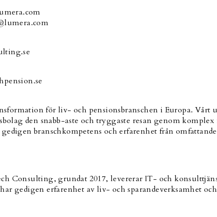
@lumera.com
ke@lumera.com
lting.se
shpension.se
ransformation för liv- och pensionsbranschen i Europa. Vårt
ionsbolag den snabb-aste och tryggaste resan genom komple
 gedigen branschkompetens och erfarenhet från omfattande m
h Consulting, grundat 2017, levererar IT- och konsulttjänst
har gedigen erfarenhet av liv- och sparandeverksamhet och