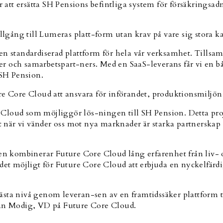
tt ersätta SH Pensions befintliga system för försäkringsadm
gång till Lumeras platt-form utan krav på vare sig stora k
n standardiserad plattform för hela vår verksamhet. Tillsam
der och samarbetspart-ners. Med en SaaS-leverans får vi en b
 SH Pension.
ore Cloud att ansvara för införandet, produktionsmiljön s
Cloud som möjliggör lös-ningen till SH Pension. Detta proj
st när vi vänder oss mot nya marknader är starka partnerska
n kombinerar Future Core Cloud lång erfarenhet från liv
 möjligt för Future Core Cloud att erbjuda en nyckelfärdig
 nästa nivå genom leveran-sen av en framtidssäker plattform 
han Modig, VD på Future Core Cloud.