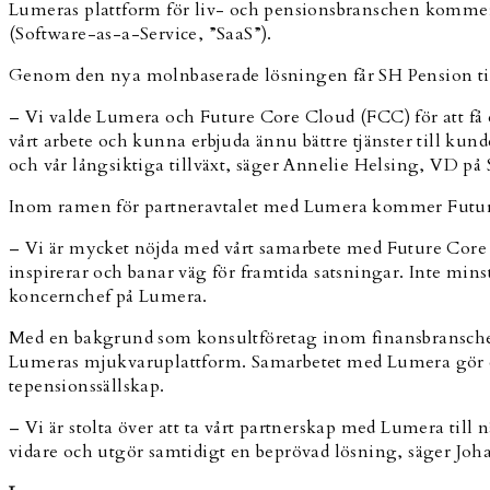
Lumeras plattform för liv- och pensionsbranschen kommer a
(Software-as-a-Service, ”SaaS”).
Genom den nya molnbaserade lösningen får SH Pension till
– Vi valde Lumera och Future Core Cloud (FCC) för att få e
vårt arbete och kunna erbjuda ännu bättre tjänster till kun
och vår långsiktiga tillväxt, säger Annelie Helsing, VD på
Inom ramen för partneravtalet med Lumera kommer Future C
– Vi är mycket nöjda med vårt samarbete med Future Core 
inspirerar och banar väg för framtida satsningar. Inte min
koncernchef på Lumera.
Med en bakgrund som konsultföretag inom finansbransche
Lumeras mjukvaruplattform. Samarbetet med Lumera gör det
tepensionssällskap.
– Vi är stolta över att ta vårt partnerskap med Lumera till
vidare och utgör samtidigt en beprövad lösning, säger Jo