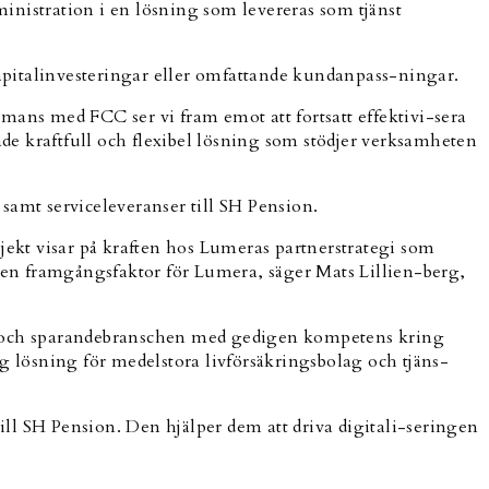
inistration i en lösning som levereras som tjänst
apitalinvesteringar eller omfattande kundanpass-ningar.
mans med FCC ser vi fram emot att fortsatt effektivi-sera
åde kraftfull och flexibel lösning som stödjer verksamheten
amt serviceleveranser till SH Pension.
ekt visar på kraften hos Lumeras partnerstrategi som
p en framgångsfaktor för Lumera, säger Mats Lillien-berg,
- och sparandebranschen med gedigen kompetens kring
 lösning för medelstora livförsäkringsbolag och tjäns-
till SH Pension. Den hjälper dem att driva digitali-seringen