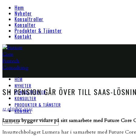
Hem
Nyheter
Konsultroller
Konsulter
Produkter & Tjänster
Kontakt
HEM
NYHETER
SH PENSION GÅR ÖVER TILL SAAS-LÖSNI
KONSULTROLLER
KONSULTER
PRODUKTER & TJÄNSTER
12 oktober 2023
KONTAKT
Lumera bygger vidare på sitt samarbete med Future Core C
Insurtechbolaget Lumera har i samarbete med Future Core C